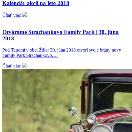
Kalendár akcií na leto 2018
Čítať viac
Otvárame Strachankovo Family Park | 30. júna
2018
Pod Tatrami v obci Ždiar 30. júna 2018 otvorí svoje brány nový
Family Park Strachankovo….
Čítať viac