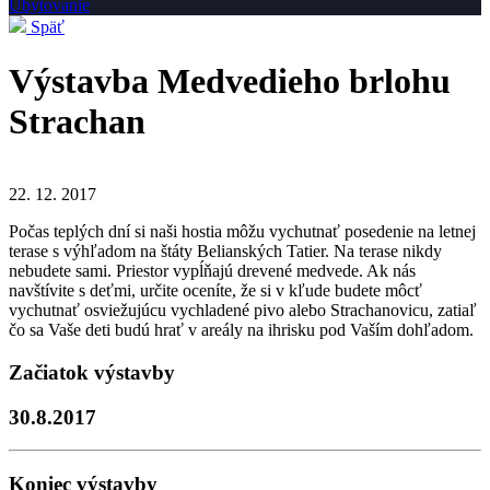
Ubytovanie
Späť
Výstavba Medvedieho brlohu
Strachan
22. 12. 2017
Počas teplých dní si naši hostia môžu vychutnať posedenie na letnej
terase s výhľadom na štáty Belianských Tatier. Na terase nikdy
nebudete sami. Priestor vypĺňajú drevené medvede. Ak nás
navštívite s deťmi, určite oceníte, že si v kľude budete môcť
vychutnať osviežujúcu vychladené pivo alebo Strachanovicu, zatiaľ
čo sa Vaše deti budú hrať v areály na ihrisku pod Vaším dohľadom.
Začiatok výstavby
30.8.2017
Koniec výstavby