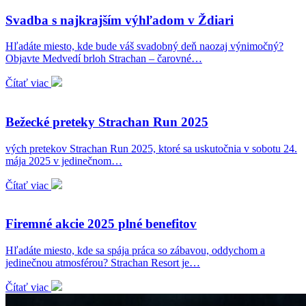
Svadba s najkrajším výhľadom v Ždiari
Hľadáte miesto, kde bude váš svadobný deň naozaj výnimočný?
Objavte Medvedí brloh Strachan – čarovné…
Čítať viac
Bežecké preteky Strachan Run 2025
vých pretekov Strachan Run 2025, ktoré sa uskutočnia v sobotu 24.
mája 2025 v jedinečnom…
Čítať viac
Firemné akcie 2025 plné benefitov
Hľadáte miesto, kde sa spája práca so zábavou, oddychom a
jedinečnou atmosférou? Strachan Resort je…
Čítať viac