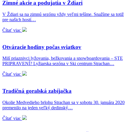
Zimné akcie a podujatia v Ždiari
V Ždiari sa na zimnú sezónu vždy veľmi tešíme. Snažíme sa totiž
pre našich hostí…
Čítať viac
Otváracie hodiny počas sviatkov
Milí priaznivci lyžovania, bežkovania a snowboardovania – STE
PRIPRAVENÍ? Lyžiarska sezóna v Ski centrum Strachan…
Čítať viac
Tradičná goralská zabíjačka
Okolie Medvedieho brlohu Strachan sa v sobotu 30. januára 2020
premenilo na jeden veľký dedinský…
Čítať viac