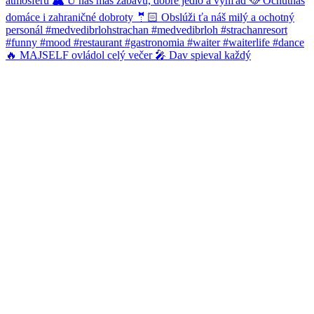
🔥 MAJSELF ovládol celý večer 🎤 Dav spieval každý