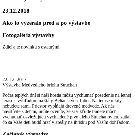
23.12.2018
Ako to vyzeralo pred a po výstavbe
Fotogaléria výstavby
Zdieľajte novinku s ostatnými:
22. 12. 2017
Výstavba Medvedieho brlohu Strachan
Počas teplých dní si naši hostia môžu vychutnať posedenie na letnej
terase s výhľadom na štáty Belianských Tatier. Na terase nikdy
nebudete sami. Priestor vypĺňajú drevené medvede. Ak nás
navštívite s deťmi, určite oceníte, že si v kľude budete môcť
vychutnať osviežujúcu vychladené pivo alebo Strachanovicu, zatiaľ
čo sa Vaše deti budú hrať v areály na ihrisku pod Vaším dohľadom.
Začiatok výstavby