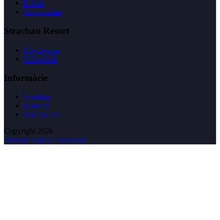
E-bike
Ski centrum
Strachan Resort
Ubytovanie
Náš príbeh
Informácie
Novinky
Kontakt
Dotácia EU
Copyright 2026
Vytvoril Elias IT Solutions