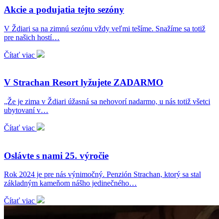
Akcie a podujatia tejto sezóny
V Ždiari sa na zimnú sezónu vždy veľmi tešíme. Snažíme sa totiž
pre našich hostí…
Čítať viac
V Strachan Resort lyžujete ZADARMO
„Že je zima v Ždiari úžasná sa nehovorí nadarmo, u nás totiž všetci
ubytovaní v…
Čítať viac
Oslávte s nami 25. výročie
Rok 2024 je pre nás výnimočný. Penzión Strachan, ktorý sa stal
základným kameňom nášho jedinečného…
Čítať viac