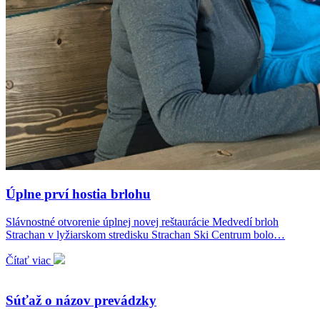
Úplne prví hostia brlohu
Slávnostné otvorenie úplnej novej reštaurácie Medvedí brloh
Strachan v lyžiarskom stredisku Strachan Ski Centrum bolo…
Čítať viac
Súťaž o názov prevádzky