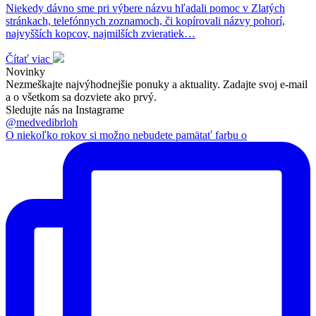
Niekedy dávno sme pri výbere názvu hľadali pomoc v Zlatých
stránkach, telefónnych zoznamoch, či kopírovali názvy pohorí,
najvyšších kopcov, najmilších zvieratiek…
Čítať viac
Novinky
Nezmeškajte najvýhodnejšie ponuky a aktuality. Zadajte svoj e-mail
a o všetkom sa dozviete ako prvý.
Sledujte nás na Instagrame
@medvedibrloh
O niekoľko rokov si možno nebudete pamätať farbu o