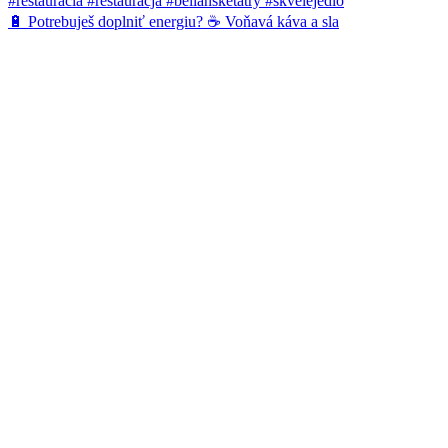
🔋 Potrebuješ doplniť energiu? ☕️ Voňavá káva a sla