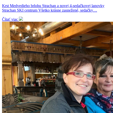
Krst Medvedieho brlohu Strachan a novej 4-sedačkovej lanovky
Strachan SKI centrum Všetko krásne zasnežené, sedačky…
Čítať viac