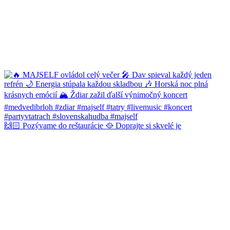
🙌🏻 Pozývame do reštaurácie 🥘 Doprajte si skvelé je