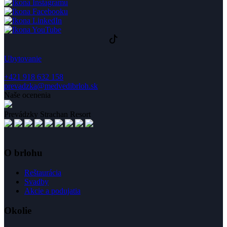
Ubytovanie
+421 918 632 158
prevadzka@medvedibrloh.sk
Naše ocenenia
Prevádzky Strachan Resort
O brlohu
Reštaurácia
Svadby
Akcie a podujatia
Okolie