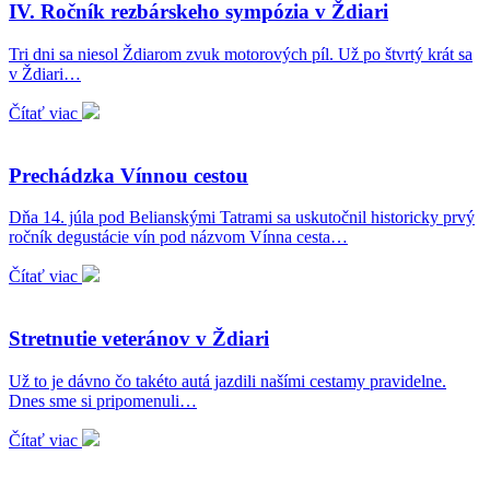
IV. Ročník rezbárskeho sympózia v Ždiari
Tri dni sa niesol Ždiarom zvuk motorových píl. Už po štvrtý krát sa
v Ždiari…
Čítať viac
Prechádzka Vínnou cestou
Dňa 14. júla pod Belianskými Tatrami sa uskutočnil historicky prvý
ročník degustácie vín pod názvom Vínna cesta…
Čítať viac
Stretnutie veteránov v Ždiari
Už to je dávno čo takéto autá jazdili našími cestamy pravidelne.
Dnes sme si pripomenuli…
Čítať viac