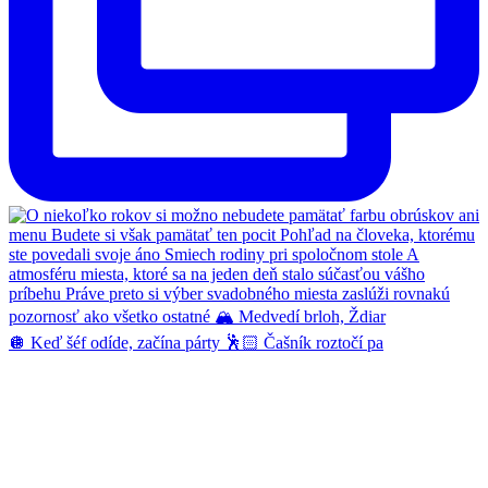
🪩 Keď šéf odíde, začína párty 🕺🏻 Čašník roztočí pa