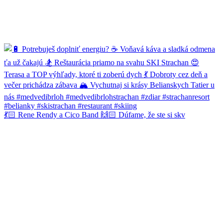
💃🏻 Rene Rendy a Cico Band 🙌🏻 Dúfame, že ste si skv