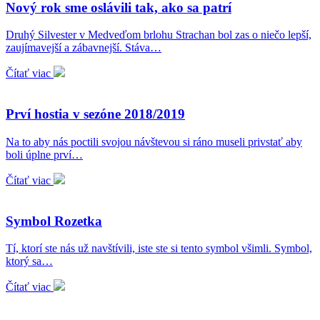
Nový rok sme oslávili tak, ako sa patrí
Druhý Silvester v Medveďom brlohu Strachan bol zas o niečo lepší,
zaujímavejší a zábavnejší. Stáva…
Čítať viac
Prví hostia v sezóne 2018/2019
Na to aby nás poctili svojou návštevou si ráno museli privstať aby
boli úplne prví…
Čítať viac
Symbol Rozetka
Tí, ktorí ste nás už navštívili, iste ste si tento symbol všimli. Symbol,
ktorý sa…
Čítať viac