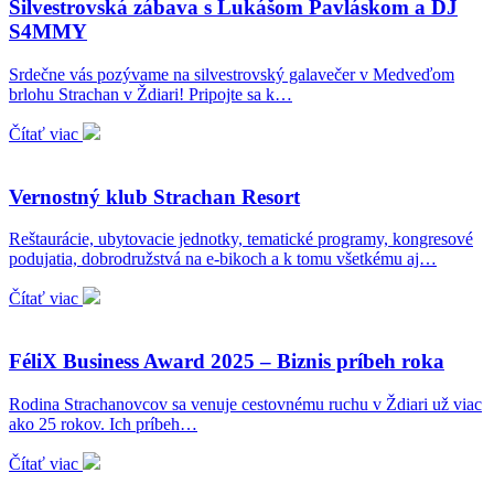
Silvestrovská zábava s Lukášom Pavláskom a DJ
S4MMY
Srdečne vás pozývame na silvestrovský galavečer v Medveďom
brlohu Strachan v Ždiari! Pripojte sa k…
Čítať viac
Vernostný klub Strachan Resort
Reštaurácie, ubytovacie jednotky, tematické programy, kongresové
podujatia, dobrodružstvá na e-bikoch a k tomu všetkému aj…
Čítať viac
FéliX Business Award 2025 – Biznis príbeh roka
Rodina Strachanovcov sa venuje cestovnému ruchu v Ždiari už viac
ako 25 rokov. Ich príbeh…
Čítať viac