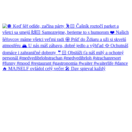
🔥 MAJSELF ovládol celý večer 🎤 Dav spieval každý