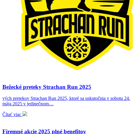
Bežecké preteky Strachan Run 2025
vých pretekov Strachan Run 2025, ktoré sa uskutočnia v sobotu 24.
mája 2025 v jedinečnom…
Čítať viac
Firemné akcie 2025 plné benefitov