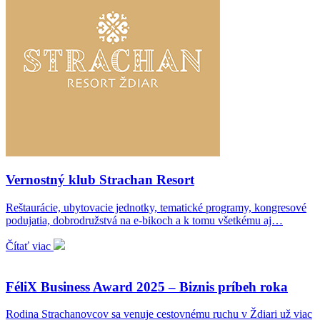
Vernostný klub Strachan Resort
Reštaurácie, ubytovacie jednotky, tematické programy, kongresové
podujatia, dobrodružstvá na e-bikoch a k tomu všetkému aj…
Čítať viac
FéliX Business Award 2025 – Biznis príbeh roka
Rodina Strachanovcov sa venuje cestovnému ruchu v Ždiari už viac