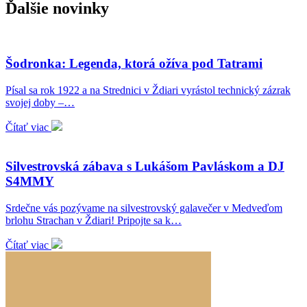
Ďalšie novinky
Šodronka: Legenda, ktorá ožíva pod Tatrami
Písal sa rok 1922 a na Strednici v Ždiari vyrástol technický zázrak
svojej doby –…
Čítať viac
Silvestrovská zábava s Lukášom Pavláskom a DJ
S4MMY
Srdečne vás pozývame na silvestrovský galavečer v Medveďom
brlohu Strachan v Ždiari! Pripojte sa k…
Čítať viac