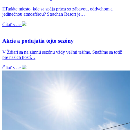
Hľadáte miesto, kde sa spája práca so zábavou, oddychom a
jedinečnou atmosférou? Strachan Resort je…
Čítať viac
Akcie a podujatia tejto sezóny
V Ždiari sa na zimnú sezónu vždy veľmi tešíme. Snažíme sa totiž
pre našich hostí…
Čítať viac