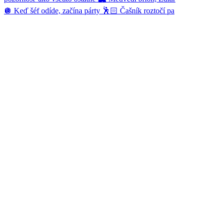
🪩 Keď šéf odíde, začína párty 🕺🏻 Čašník roztočí pa