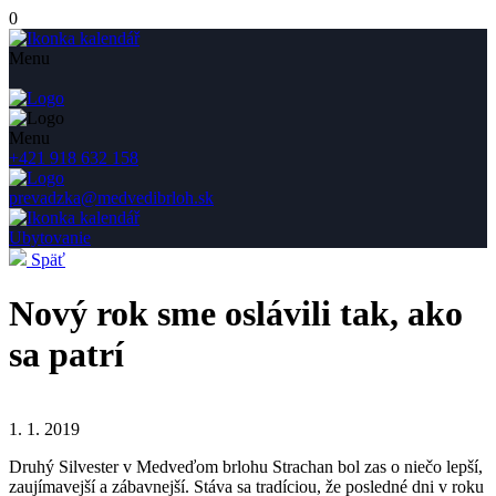
0
Menu
Menu
+421 918 632 158
prevadzka@medvedibrloh.sk
Ubytovanie
Späť
Nový rok sme oslávili tak, ako
sa patrí
1. 1. 2019
Druhý Silvester v Medveďom brlohu Strachan bol zas o niečo lepší,
zaujímavejší a zábavnejší. Stáva sa tradíciou, že posledné dni v roku