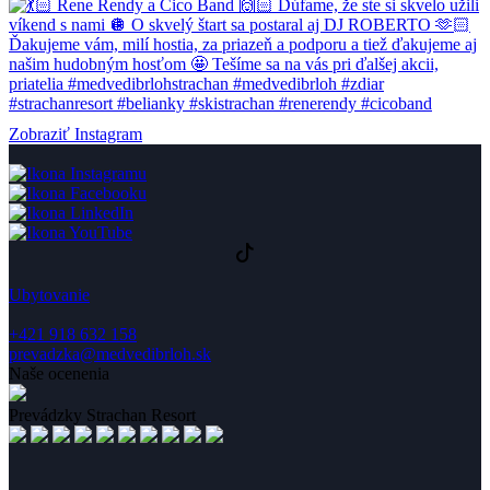
Zobraziť Instagram
Ubytovanie
+421 918 632 158
prevadzka@medvedibrloh.sk
Naše ocenenia
Prevádzky Strachan Resort