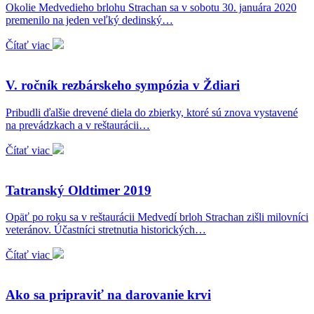
Okolie Medvedieho brlohu Strachan sa v sobotu 30. januára 2020
premenilo na jeden veľký dedinský…
Čítať viac
V. ročník rezbárskeho sympózia v Ždiari
Pribudli ďalšie drevené diela do zbierky, ktoré sú znova vystavené
na prevádzkach a v reštaurácii…
Čítať viac
Tatranský Oldtimer 2019
Opäť po roku sa v reštaurácii Medvedí brloh Strachan zišli milovníci
veteránov. Účastníci stretnutia historických…
Čítať viac
Ako sa pripraviť na darovanie krvi