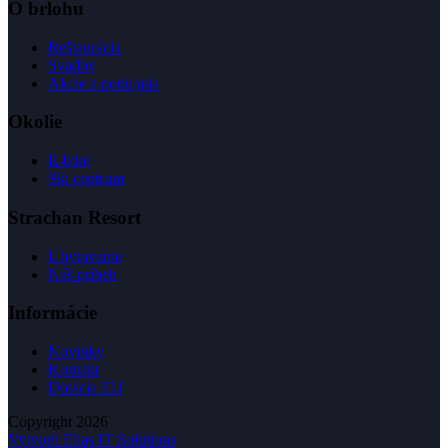
O brlohu
Reštaurácia
Svadby
Akcie a podujatia
Okolie
E-bike
Ski centrum
Strachan Resort
Ubytovanie
Náš príbeh
Informácie
Novinky
Kontakt
Dotácia EU
Copyright 2026
Vytvoril Elias IT Solutions