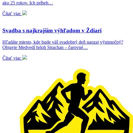
ako 25 rokov. Ich príbeh…
Čítať viac
Svadba s najkrajším výhľadom v Ždiari
Hľadáte miesto, kde bude váš svadobný deň naozaj výnimočný?
Objavte Medvedí brloh Strachan – čarovné…
Čítať viac