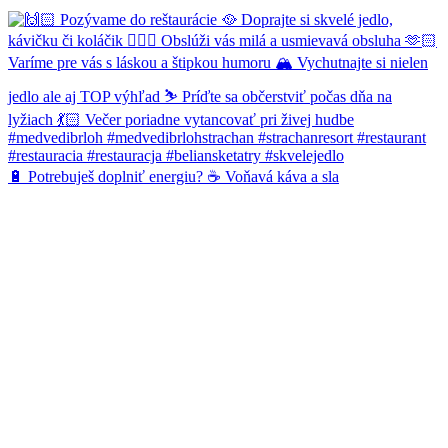
🔋 Potrebuješ doplniť energiu? ☕️ Voňavá káva a sla