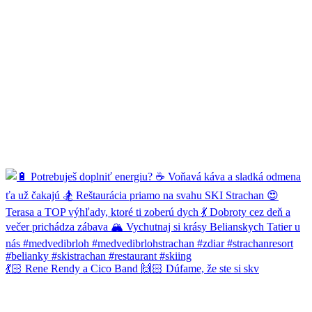
💃🏻 Rene Rendy a Cico Band 🙌🏻 Dúfame, že ste si skv