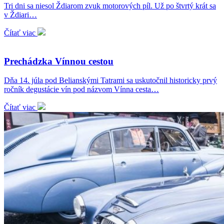
Tri dni sa niesol Ždiarom zvuk motorových píl. Už po štvrtý krát sa
v Ždiari…
Čítať viac
Prechádzka Vínnou cestou
Dňa 14. júla pod Belianskými Tatrami sa uskutočnil historicky prvý
ročník degustácie vín pod názvom Vínna cesta…
Čítať viac