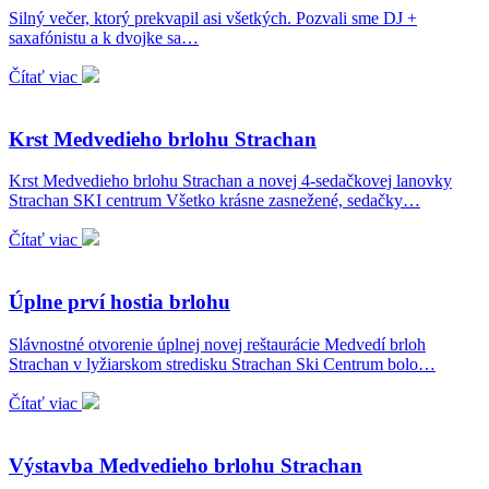
Silný večer, ktorý prekvapil asi všetkých. Pozvali sme DJ +
saxafónistu a k dvojke sa…
Čítať viac
Krst Medvedieho brlohu Strachan
Krst Medvedieho brlohu Strachan a novej 4-sedačkovej lanovky
Strachan SKI centrum Všetko krásne zasnežené, sedačky…
Čítať viac
Úplne prví hostia brlohu
Slávnostné otvorenie úplnej novej reštaurácie Medvedí brloh
Strachan v lyžiarskom stredisku Strachan Ski Centrum bolo…
Čítať viac
Výstavba Medvedieho brlohu Strachan