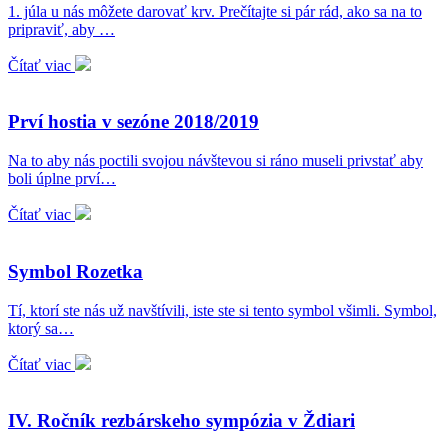
1. júla u nás môžete darovať krv. Prečítajte si pár rád, ako sa na to
pripraviť, aby …
Čítať viac
Prví hostia v sezóne 2018/2019
Na to aby nás poctili svojou návštevou si ráno museli privstať aby
boli úplne prví…
Čítať viac
Symbol Rozetka
Tí, ktorí ste nás už navštívili, iste ste si tento symbol všimli. Symbol,
ktorý sa…
Čítať viac
IV. Ročník rezbárskeho sympózia v Ždiari