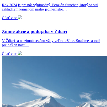
Rok 2024 je pre nás výnimočný. Penzión Strachan, ktorý sa stal
základným kameňom nášho jedinečného…
Čítať viac
Zimné akcie a podujatia v Ždiari
V Ždiari sa na zimnú sezónu vždy veľmi tešíme. Snažíme sa totiž
pre našich hostí…
Čítať viac