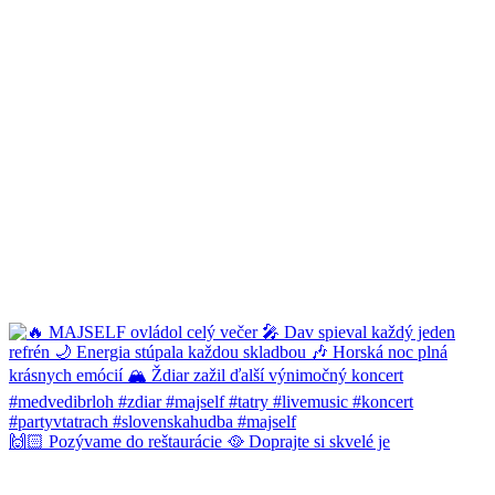
🙌🏻 Pozývame do reštaurácie 🥘 Doprajte si skvelé je