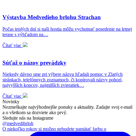
Výstavba Medvedieho brlohu Strachan
Počas teplých dní si naši hostia môžu vychutnať posedenie na letnej
terase s výhľadom na…
Čítať viac
Súťaž o názov prevádzky
Niekedy dávno sme pri výbere názvu hľadali pomoc v Zlatých
stránkach, telefónnych zoznamoch, či kopírovali názvy pohorí,
najvyšších kopcov, najmilších zvieratiek…
Čítať viac
Novinky
Nezmeškajte najvýhodnejšie ponuky a aktuality. Zadajte svoj e-mail
a o všetkom sa dozviete ako prvý.
Sledujte nás na Instagrame
@medvedibrloh
O niekoľko rokov si možno nebudete pamätať farbu o