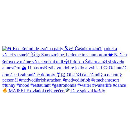
MAJSELF ovládol celý večer
Dav spieval každý