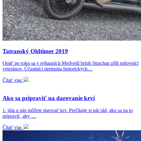
Tatranský Oldtimer 2019
Opäť po roku sa v reštaurácii Medvedí brloh Strachan zišli milovníci
veteránov. Účastníci stretnutia historických…
Čítať viac
Ako sa pripraviť na darovanie krvi
1. júla u nás môžete darovať krv. Prečítajte si pár rád, ako sa na to
pripraviť, aby …
Čítať viac