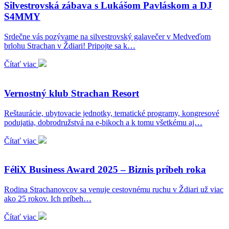
Silvestrovská zábava s Lukášom Pavláskom a DJ
S4MMY
Srdečne vás pozývame na silvestrovský galavečer v Medveďom
brlohu Strachan v Ždiari! Pripojte sa k…
Čítať viac
Vernostný klub Strachan Resort
Reštaurácie, ubytovacie jednotky, tematické programy, kongresové
podujatia, dobrodružstvá na e-bikoch a k tomu všetkému aj…
Čítať viac
FéliX Business Award 2025 – Biznis príbeh roka
Rodina Strachanovcov sa venuje cestovnému ruchu v Ždiari už viac
ako 25 rokov. Ich príbeh…
Čítať viac