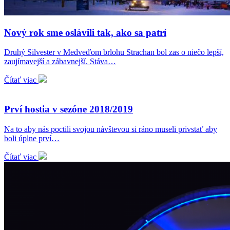
Nový rok sme oslávili tak, ako sa patrí
Druhý Silvester v Medveďom brlohu Strachan bol zas o niečo lepší,
zaujímavejší a zábavnejší. Stáva…
Čítať viac
Prví hostia v sezóne 2018/2019
Na to aby nás poctili svojou návštevou si ráno museli privstať aby
boli úplne prví…
Čítať viac