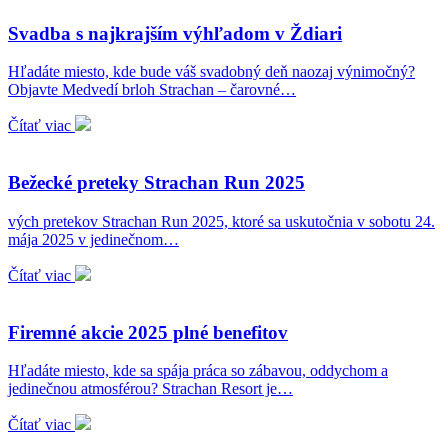
Svadba s najkrajším výhľadom v Ždiari
Hľadáte miesto, kde bude váš svadobný deň naozaj výnimočný?
Objavte Medvedí brloh Strachan – čarovné…
Čítať viac
Bežecké preteky Strachan Run 2025
vých pretekov Strachan Run 2025, ktoré sa uskutočnia v sobotu 24.
mája 2025 v jedinečnom…
Čítať viac
Firemné akcie 2025 plné benefitov
Hľadáte miesto, kde sa spája práca so zábavou, oddychom a
jedinečnou atmosférou? Strachan Resort je…
Čítať viac