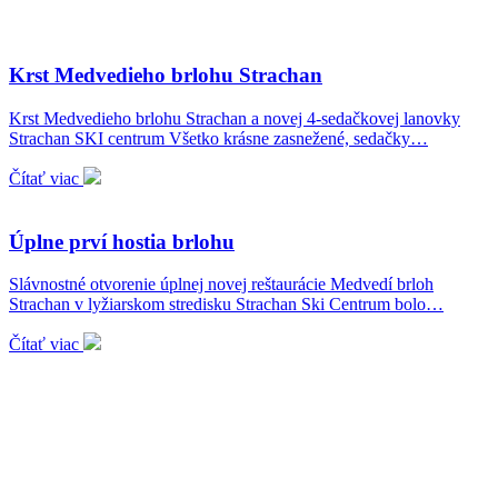
Krst Medvedieho brlohu Strachan
Krst Medvedieho brlohu Strachan a novej 4-sedačkovej lanovky
Strachan SKI centrum Všetko krásne zasnežené, sedačky…
Čítať viac
Úplne prví hostia brlohu
Slávnostné otvorenie úplnej novej reštaurácie Medvedí brloh
Strachan v lyžiarskom stredisku Strachan Ski Centrum bolo…
Čítať viac