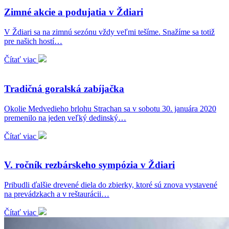
Zimné akcie a podujatia v Ždiari
V Ždiari sa na zimnú sezónu vždy veľmi tešíme. Snažíme sa totiž
pre našich hostí…
Čítať viac
Tradičná goralská zabíjačka
Okolie Medvedieho brlohu Strachan sa v sobotu 30. januára 2020
premenilo na jeden veľký dedinský…
Čítať viac
V. ročník rezbárskeho sympózia v Ždiari
Pribudli ďalšie drevené diela do zbierky, ktoré sú znova vystavené
na prevádzkach a v reštaurácii…
Čítať viac