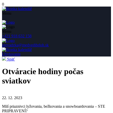
0
Menu
Menu
+421 918 632 158
prevadzka@medvedibrloh.sk
Ubytovanie
Späť
Otváracie hodiny počas
sviatkov
22. 12. 2023
Milí priaznivci lyžovania, bežkovania a snowboardovania – STE
PRIPRAVENÍ?