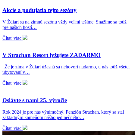
Akcie a podujatia tejto sezóny
V Ždiari sa na zimnú sezónu vždy veľmi tešíme. Snažíme sa totiž
pre našich hostí…
Čítať viac
V Strachan Resort lyžujete ZADARMO
„Že je zima v Ždiari úžasná sa nehovorí nadarmo, u nás totiž všetci
ubytovaní v…
Čítať viac
Oslávte s nami 25. výročie
Rok 2024 je pre nás výnimočný. Penzión Strachan, ktorý sa stal
základným kameňom nášho jedinečného…
Čítať viac