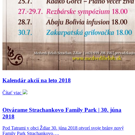
Kalendár akcií na leto 2018
Čítať viac
Otvárame Strachankovo Family Park | 30. júna
2018
Pod Tatrami v obci Ždiar 30. júna 2018 otvorí svoje brány nový
Family Park Strachankovo….