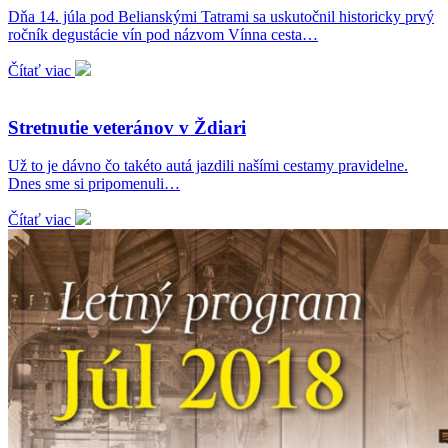
Dňa 14. júla pod Belianskými Tatrami sa uskutočnil historicky prvý
ročník degustácie vín pod názvom Vínna cesta…
Čítať viac
Stretnutie veteránov v Ždiari
Už to je dávno čo takéto autá jazdili našími cestamy pravidelne.
Dnes sme si pripomenuli…
Čítať viac