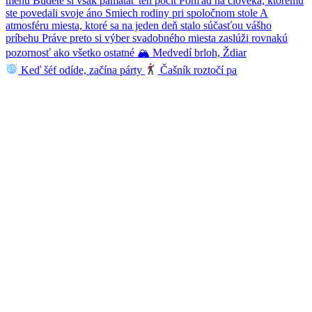
Keď šéf odíde, začína párty
Čašník roztočí pa