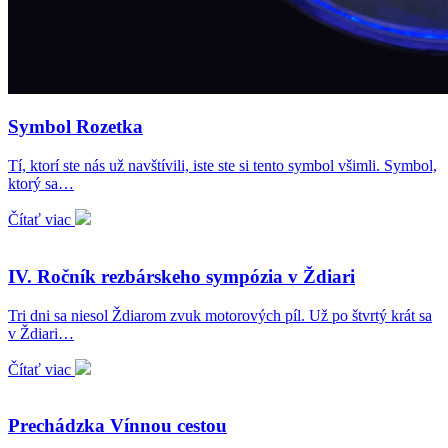
Symbol Rozetka
Tí, ktorí ste nás už navštívili, iste ste si tento symbol všimli. Symbol,
ktorý sa…
Čítať viac
IV. Ročník rezbárskeho sympózia v Ždiari
Tri dni sa niesol Ždiarom zvuk motorových píl. Už po štvrtý krát sa
v Ždiari…
Čítať viac
Prechádzka Vínnou cestou