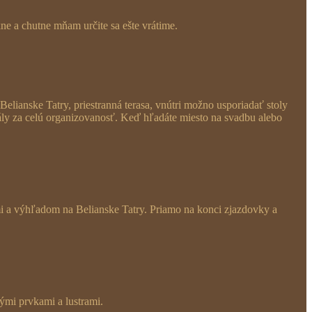
e a chutne mňam určite sa ešte vrátime.
elianske Tatry, priestranná terasa, vnútri možno usporiadať stoly
vály za celú organizovanosť. Keď hľadáte miesto na svadbu alebo
i a výhľadom na Belianske Tatry. Priamo na konci zjazdovky a
ými prvkami a lustrami.