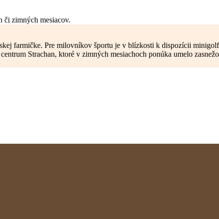
h či zimných mesiacov.
ej farmičke. Pre milovníkov športu je v blízkosti k dispozícii minigolf
i centrum Strachan, ktoré v zimných mesiachoch ponúka umelo zasnežova