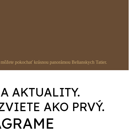
 sa môžete pokochať krásnou panorámou Belianskych Tatier.
 AKTUALITY.
ZVIETE AKO PRVÝ.
AGRAME