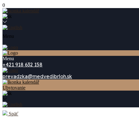
0
Menu
Menu
+421 918 632 158
prevadzka@medvedibrloh.sk
Ubytovanie
Späť