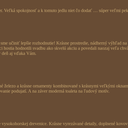
r. Veľká spokojnosť a k tomuto jedlu niet čo dodať … súper veľmi pekn
 sme učiniť lepšie rozhodnutie! Krásne prostredie, nádherný výhľad na B
ci hostia hodnotili svadbu ako skvelú akciu a povedali naozaj veľa ch
ný deň aj vďaka Vám.
ané železo a krásne ornamenty kombinované s krásnymi veľkými oknam
ovanie podujatí. A na záver moderná toaleta na ľudový motív.
le vysokohorskej drevenice. Krásne vyrezávané detaily, doplnené kovov