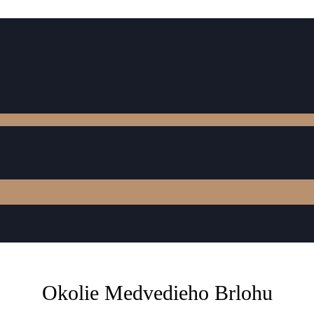
Okolie Medvedieho Brlohu