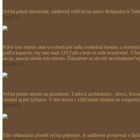
Veľmi pekné prostredie, nádherný výhľad na masív Belianskych Tatie
Lucia V.
Práve toto miesto sme si vybrali pre našu svadobnú hostinu a nemohli
podľa kapacity, my sme mali 120 ľudí a bolo to stále komfortné. Všet
akciu, naozaj skúste toto miesto. Ďakujeme za skvelý nezabudnuteľ
Katarína T.
Veľmi pekne miesto na posedenie. Ľudová architektúra - drevo, kov
vhodné aj pre lyžiarov. V lete terasa s výhľadom vhodná na zorganiz
Martin R.
Táto reštaurácia pôsobí veľmi príjemné. Je nádherne postavená v štý