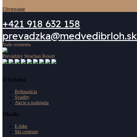
Ubytovanie
+421 918 632 158
prevadzka@medvedibrloh.sk
Naše ocenenia
Prevádzky Strachan Resort
O brlohu
Reštaurácia
Svadby
Akcie a podujatia
Okolie
E-bike
Ski centrum