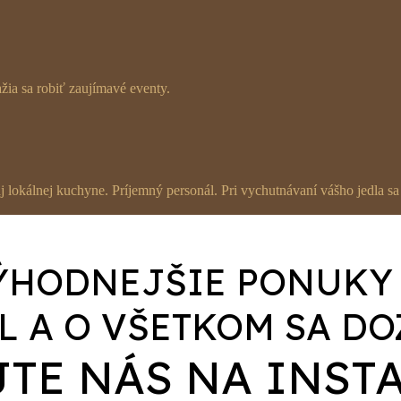
ia sa robiť zaujímavé eventy.
 aj lokálnej kuchyne. Príjemný personál. Pri vychutnávaní vášho jedla
HODNEJŠIE PONUKY A
L A O VŠETKOM SA DO
JTE NÁS NA INST