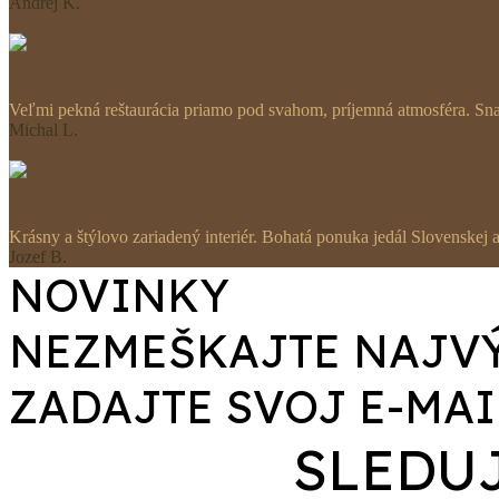
Andrej K.
Veľmi pekná reštaurácia priamo pod svahom, príjemná atmosféra. Snaž
Michal L.
Krásny a štýlovo zariadený interiér. Bohatá ponuka jedál Slovenskej
Jozef B.
NOVINKY
NEZMEŠKAJTE NAJVÝ
ZADAJTE SVOJ E-MAI
SLEDU